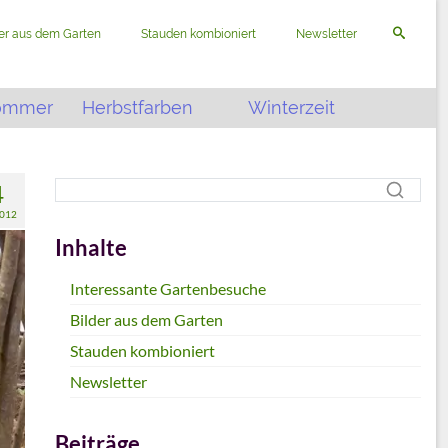
der aus dem Garten
Stauden kombioniert
Newsletter
ommer
Herbstfarben
Winterzeit
4
012
Inhalte
Interessante Gartenbesuche
Bilder aus dem Garten
Stauden kombioniert
Newsletter
Beiträge