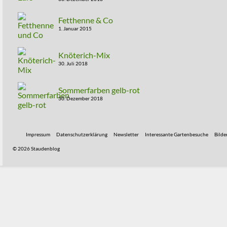
Fetthenne & Co
1. Januar 2015
Knöterich-Mix
30. Juli 2018
Sommerfarben gelb-rot
30. Dezember 2018
Impressum
Datenschutzerklärung
Newsletter
Interessante Gartenbesuche
Bilde
© 2026 Staudenblog