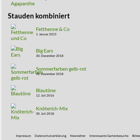
Stauden kombiniert
Fetthenne & Co
1. Januar 2015
Big Ears
30. Dezember 2018
Sommerfarben gelb-rot
30. Dezember 2018
Blautöne
12. Juli 2016
Knöterich-Mix
30. Juli 2018
Impressum
Datenschutzerklärung
Newsletter
Interessante Gartenbesuche
Bilde