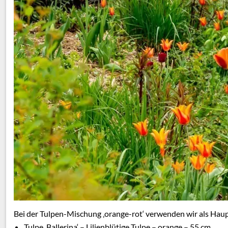
Bei der Tulpen-Mischung ‚orange-rot‘ verwenden wir als Haup
Tulpe ‚Ballerina‘ – Lilienblütige Tulpe – orange – 55 cm