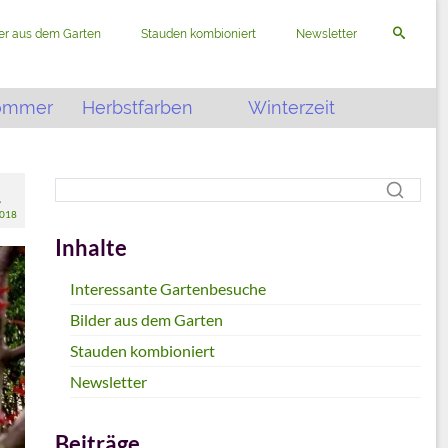
der aus dem Garten
Stauden kombioniert
Newsletter
ommer
Herbstfarben
Winterzeit
1
2018
Inhalte
Interessante Gartenbesuche
Bilder aus dem Garten
Stauden kombioniert
Newsletter
Beiträge