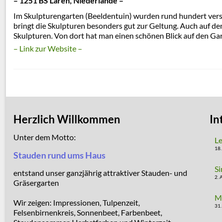
– 1251 BS Laren, Niederlande –
Im Skulpturengarten (Beeldentuin) wurden rund hundert vers
bringt die Skulpturen besonders gut zur Geltung. Auch auf d
Skulpturen. Von dort hat man einen schönen Blick auf den Gar
– Link zur Website –
Herzlich Willkommen
In
Unter dem Motto:
Le
18.
Stauden rund ums Haus
Si
entstand unser ganzjährig attraktiver Stauden- und
2. 
Gräsergarten
M
Wir zeigen: Impressionen, Tulpenzeit,
31.
Felsenbirnenkreis, Sonnenbeet, Farbenbeet,