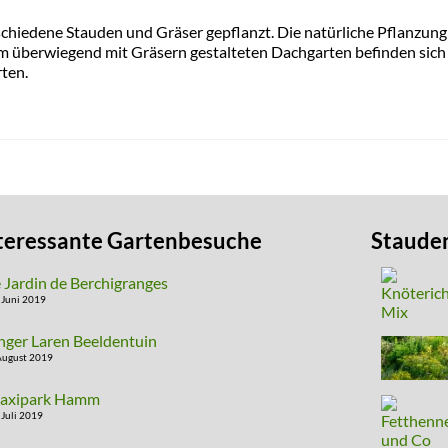
chiedene Stauden und Gräser gepflanzt. Die natürliche Pflanzung
em überwiegend mit Gräsern gestalteten Dachgarten befinden sich
ten.
teressante Gartenbesuche
Staude
 Jardin de Berchigranges
 Juni 2019
nger Laren Beeldentuin
August 2019
axipark Hamm
 Juli 2019