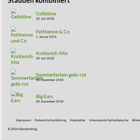
Stauden kombiniert
Gelbtöne
20. Juli 2018
Fetthenne & Co
1. Januar 2015
Knöterich-Mix
30. Juli 2018
Sommerfarben gelb-rot
30. Dezember 2018
Big Ears
30. Dezember 2018
Impressum
Datenschutzerklärung
Newsletter
Interessante Gartenbesuche
Bilde
© 2026 Staudenblog